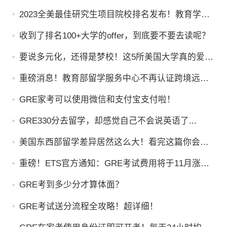
吗？
2023全美最佳研究生项目院校排名发布！教育学TO
P1竟是...
收到了排名100+大学的offer，到底要不要去读呢？
要说多元化，还得是梦校！这5所美国大学真的爱住
了！（内附详细成绩建议）
重磅消息！教育部留学服务中心不再认证跨境远程
文凭！
GRE家考可以使用微信和支付宝支付啦！
GRE330分去留学，却感觉自己不会说英语了...
美国东西部留学差异居然这么大！看完这篇你会怎
么选？
重磅！ETS官方通知：GRE考试费用将于11月涨
价！
GRE考到多少分才算体面？
GRE考试送分流程全攻略！超详细！