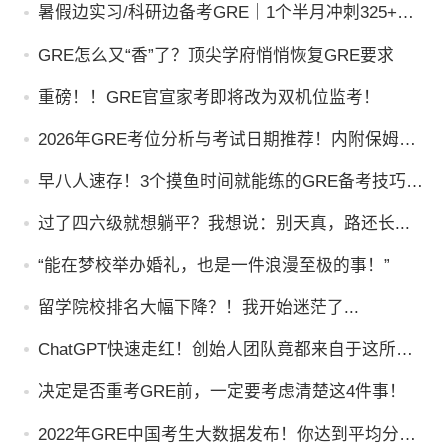
暑假边实习/科研边备考GRE｜1个半月冲刺325+，3
大阶段攻略
GRE怎么又“香”了？顶尖学府悄悄恢复GRE要求
重磅！！GRE官宣家考即将改为双机位监考！
2026年GRE考位分析与考试日期推荐！内附保姆级
寒假备考攻略，建议收藏！
早八人速存！3个摸鱼时间就能练的GRE备考技巧，
正确率直逼80%
过了四六级就想躺平？我想说：别天真，路还长...
“能在梦校举办婚礼，也是一件浪漫至极的事！”
留学院校排名大幅下降？！我开始迷茫了...
ChatGPT快速走红！创始人团队竟都来自于这所大
学...
决定是否重考GRE前，一定要考虑清楚这4件事！
2022年GRE中国考生大数据发布！你达到平均分了